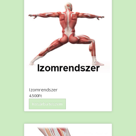
Izomrendszer
4.500
Ft
Kosárba teszem