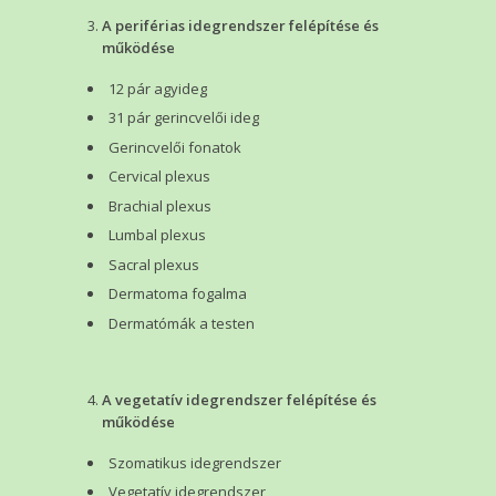
A periférias idegrendszer felépítése és
működése
12 pár agyideg
31 pár gerincvelői ideg
Gerincvelői fonatok
Cervical plexus
Brachial plexus
Lumbal plexus
Sacral plexus
Dermatoma fogalma
Dermatómák a testen
A vegetatív idegrendszer felépítése és
működése
Szomatikus idegrendszer
Vegetatív idegrendszer