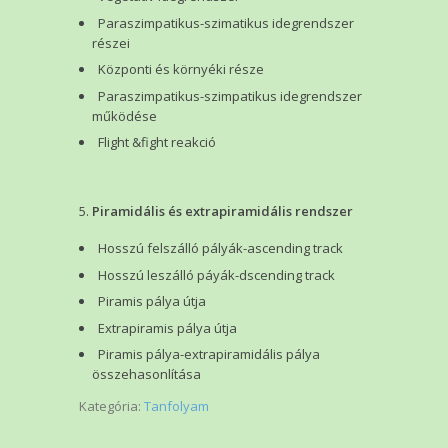
Paraszimpatikus-szimatikus idegrendszer
részei
Központi és környéki része
Paraszimpatikus-szimpatikus idegrendszer
működése
Flight &fight reakció
Piramidális és extrapiramidális rendszer
Hosszú felszálló pályák-ascending track
Hosszú leszálló páyák-dscending track
Piramis pálya útja
Extrapiramis pálya útja
Piramis pálya-extrapiramidális pálya
összehasonlítása
Kategória:
Tanfolyam