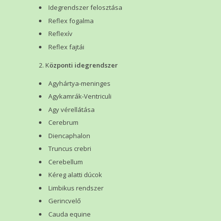
Idegrendszer felosztása
Reflex fogalma
Reflexív
Reflex fajtái
K
özponti idegrendszer
Agyhártya-meninges
Agykamrák-Ventriculi
Agy vérellátása
Cerebrum
Diencaphalon
Truncus crebri
Cerebellum
Kéreg alatti dúcok
Limbikus rendszer
Gerincvelő
Cauda equine