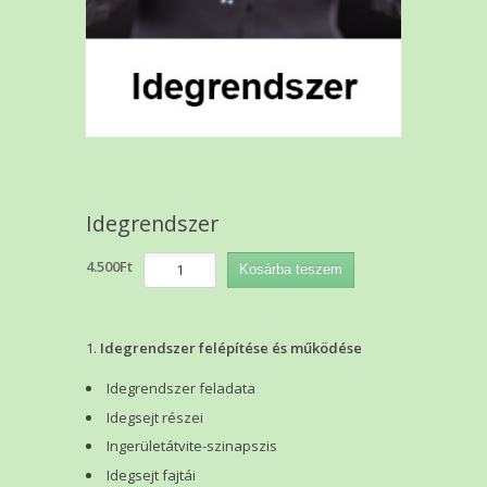
Idegrendszer
Idegrendszer
4.500
Ft
Kosárba teszem
mennyiség
Idegrendszer felépítése és működése
Idegrendszer feladata
Idegsejt részei
Ingerületátvite-szinapszis
Idegsejt fajtái