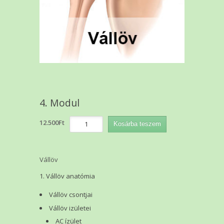
4. Modul
4.
12.500
Ft
Kosárba teszem
Modul
mennyiség
Vállöv
Vállöv anatómia
Vállöv csontjai
Vállöv izületei
AC ízület