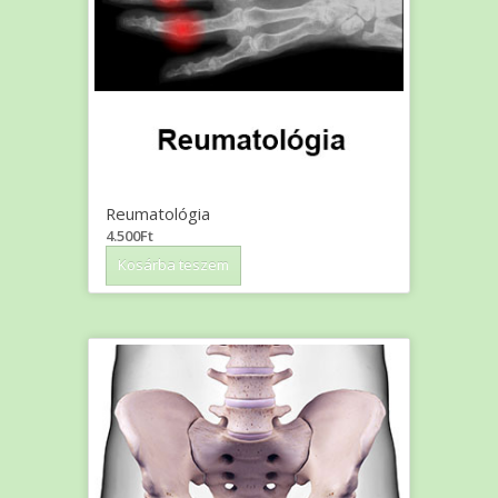
Reumatológia
4.500
Ft
Kosárba teszem