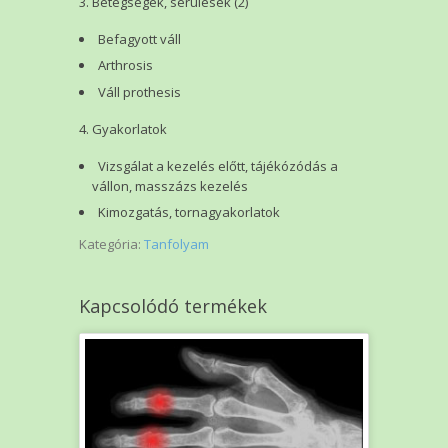
Betegségek, sérülések (2)
Befagyott váll
Arthrosis
Váll prothesis
Gyakorlatok
Vizsgálat a kezelés előtt, tájékózódás a
vállon, masszázs kezelés
Kimozgatás, tornagyakorlatok
Kategória:
Tanfolyam
Kapcsolódó termékek