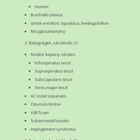
Humeri
Brachialis plexus
Izmok eredése, tapadása, beidegződése
Mozgástartomány
Betegségek, sérülések (1)
Rotátor köpeny sérüles
Infraspinatus teszt
Supraspinatus teszt
Subscapularis teszt
Teres major teszt
AC ízület separatio
Clavicula törése
Váll ficam
Subacromial bursitis
Impingement syndroma